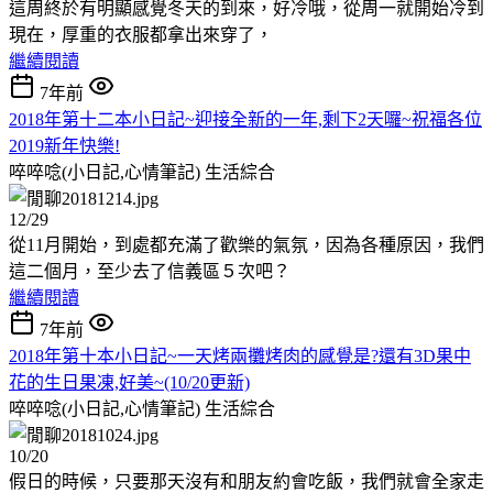
這周終於有明顯感覺冬天的到來，好冷哦，從周一就開始冷到
現在，厚重的衣服都拿出來穿了，
繼續閱讀
7年前
2018年第十二本小日記~迎接全新的一年,剩下2天囉~祝福各位
2019新年快樂!
啐啐唸(小日記,心情筆記)
生活綜合
12/29
從11月開始，到處都充滿了歡樂的氣氛，因為各種原因，我們
這二個月，至少去了信義區５次吧？
繼續閱讀
7年前
2018年第十本小日記~一天烤兩攤烤肉的感覺是?還有3D果中
花的生日果凍,好美~(10/20更新)
啐啐唸(小日記,心情筆記)
生活綜合
10/20
假日的時候，只要那天沒有和朋友約會吃飯，我們就會全家走