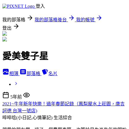
登入
我的部落格
我的部落格後台
我的帳號
登出
愛美雙子星
相簿
部落格
名片
5年前
2021~牛年新年快樂！過年春節記錄（鳳梨屋水上莊園，唐吉
訶德 台灣一號店)
啐啐唸(小日記,心情筆記)
生活綜合