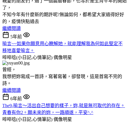
親愛的朋友們，過了一個農曆春節，也等於是生肖牛年的開始
了，
不知今年有什麼新的期許呢?無論如何，都希望大家過得好好
的，疫情快點過去
繼續閱讀
5年前
喻言~~如果你願意用心瞭解她，就能理解我為何如此堅定不
移地喜愛喻言。
啐啐唸(小日記,心情筆記)
偶像明星
曾經，
我想把妳寫成一首詩，寫著寫著，卻發現，這是首寫不完的
詩。
繼續閱讀
6年前
The9-喻言～活出自己想要的樣子，妳,就是無可取代的存在。
青春有你2。願未來的妳，一路順遂，平安^.^
啐啐唸(小日記,心情筆記)
偶像明星