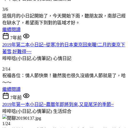
3/6
這個月的小日記開始了，今天開始下雨，聽朋友說，南部己經
在缺水了，希望雨下到對的區域才好。
繼續閱讀
7年前
2019年第二本小日記~從寒冷的日本東京回來囉!二月的東京下
著雪,好難得~~
啐啐唸(小日記,心情筆記)
心情日記
2/14
祝福各位：情人節快樂！雖然我也很久沒過情人節就是了，哈
～～
繼續閱讀
7年前
2019年第一本小日記~農曆年即將到來,又是尾牙的季節~
啐啐唸(小日記,心情筆記)
生活綜合
1/24