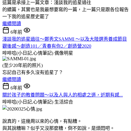
這篇是承接上一篇文章：淺談我的追星過往
的續篇，其實也是我最想要寫的一篇，上一篇只是跟各位報告
一下我的追星歷史罷了
繼續閱讀
6年前
淺談我的追星過往～鄭秀文SAMMI ～以及大陸選秀養成節目
觀後感～創造101／青春有你2／創造營2020
啐啐唸(小日記,心情筆記)
偶像明星
(至少20年前的照片)
忘記自己有多久沒有追星了？
繼續閱讀
6年前
關於孩子的教養問題～以及人與人的相處之道，近期有感...
啐啐唸(小日記,心情筆記)
生活綜合
說真的，這幾周以來的心情，有點糟。
與其說糟嘛？似乎又沒那麼糟，倒不如說，是煩悶吧。