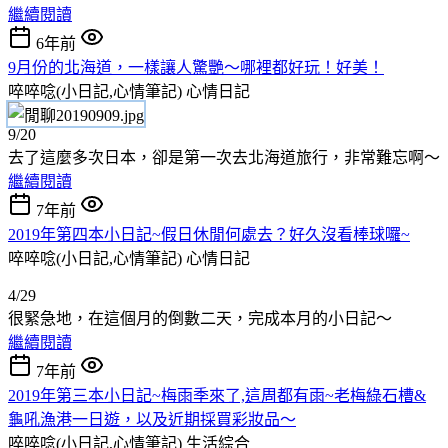
繼續閱讀
6年前
9月份的北海道，一樣讓人驚艷～哪裡都好玩！好美！
啐啐唸(小日記,心情筆記)
心情日記
9/20
去了這麼多次日本，卻是第一次去北海道旅行，非常難忘啊～
繼續閱讀
7年前
2019年第四本小日記~假日休閒何處去？好久沒看棒球囉~
啐啐唸(小日記,心情筆記)
心情日記
4/29
很緊急地，在這個月的倒數二天，完成本月的小日記～
繼續閱讀
7年前
2019年第三本小日記~梅雨季來了,這周都有雨~老梅綠石槽&
龜吼漁港一日遊，以及近期採買彩妝品～
啐啐唸(小日記,心情筆記)
生活綜合