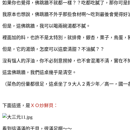
如果你也覺得，佛跳牆不就都一樣？？吃都吃膩了，那你可是
我原本也想說，佛跳牆不外乎那些食材啊～吃到最後會覺得好
但是，這佛跳牆，我可以喝兩碗湯都不膩。
裡面加的料，也許不是太特別，就排骨，銀杏，栗子，鳥蛋，
但是，它的湯頭，怎麼可以這麼清甜？不油膩？？
沒有惱人的浮油，你不必刻意撈掉，也不會混濁不清，實在不
這盅佛跳牆，我們這桌幾乎是清空。
（菜色的份量都很足，這桌坐了９大人２青少年／高一，國一
下面這道，是
ＸＯ炒鮮貝：
看到這滿滿的干貝，很滿足啊～～