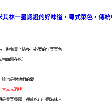
樓，米其林一星認證的好味道，粵式菜色，傳
來，避免買了過多不必要的年菜菜色，
三初四還在吃
）
，這也是對他們的愛
：
大三元酒樓
，
明是粵菜餐廳，卻能吃出不同滋味。