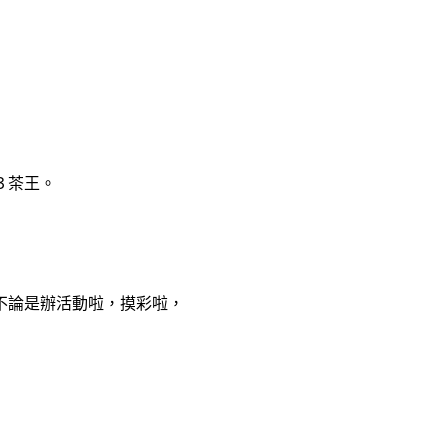
３茶王。
不論是辦活動啦，摸彩啦，