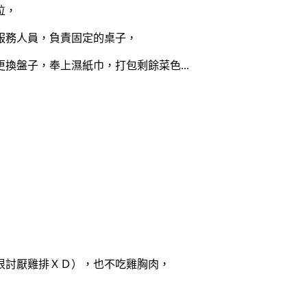
位，
服務人員，負責固定的桌子，
換盤子，奉上濕紙巾，打包剩餘菜色...
很討厭雞排ＸＤ），也不吃雞胸肉，