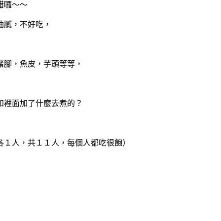
錯囉～～
油膩，不好吃，
豬腳，魚皮，芋頭等等，
知裡面加了什麼去煮的？
各１人，共１１人，每個人都吃很飽）