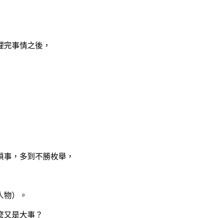
理完事情之後，
瑣事，多到不勝枚舉，
人物）。
麼又是大事？