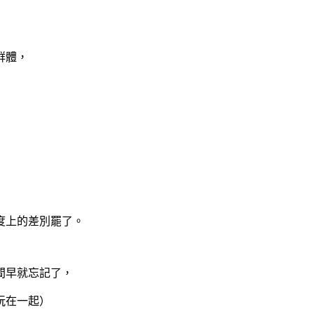
群體，
度上的差別罷了。
間早就忘記了，
玩在一起）