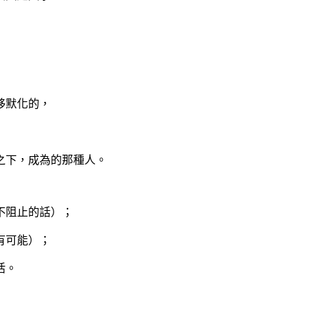
移默化的，
之下，成為的那種人。
不阻止的話）；
有可能）；
活。