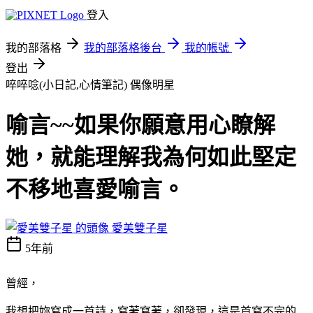
登入
我的部落格
我的部落格後台
我的帳號
登出
啐啐唸(小日記,心情筆記)
偶像明星
喻言~~如果你願意用心瞭解
她，就能理解我為何如此堅定
不移地喜愛喻言。
愛美雙子星
5年前
曾經，
我想把妳寫成一首詩，寫著寫著，卻發現，這是首寫不完的