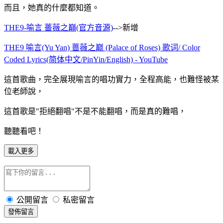
而且，她真的什麼都知道。
THE9-喻言 薔薇之巔(官方音源)
-->新增
THE9 喻言(Yu Yan) 蔷薇之巅 (Palace of Roses) 歌词/ Color
Coded Lyrics(简体中文/PinYin/English) - YouTube
這首歌曲，完全展現喻言的唱功實力，全程高能，也難怪被某
位老師說，
這首歌是"拒絕翻唱"
不是不能翻唱，而是真的難唱，
聽聽看吧！
載入更多
公開留言
私密留言
發佈留言