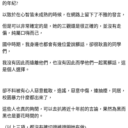
的年紀?
以致於在心智皆未成熟的時候，在網路上留下了不雅的發言，
但是可以非常確定的是，她的三觀還是很正確的，並沒有走
偏，純屬口嗨而己，
國中時期，我身邊也都會有幾位愛說髒話，卻很耿直的同學
們，
我沒有因此而遠離他們，也沒有因此而學他們一起罵髒話，這
是個人選擇。
卻不料被有心人惡意截取，造謠，惡意中傷，連抽煙，同居，
校園暴力什麼都出來了，
這些人也真的夠閒，可以去扒將近十年前的言論，果然為黑而
黑也是要花時間的。
（以上三項，都沒有確切證據證明她有做)